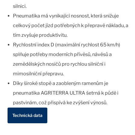
silnici.
Pneumatika má vynikající nosnost, která snižuje
celkový počet jízd potřebných k přepravě nákladu, a
tím zvyšuje produktivitu.
Rychlostní index D (maximální rychlost 65 km/h)
splňuje potřeby moderních přívěsů, návěsů a
zemědělských nosičů pro rychlou silniční i
mimosilniční přepravu.
Díky široké stopě a zaobleným ramenům je
pneumatika AGRITERRA ULTRA šetrná k půdě i
pastvinám, což přispívá ke zvýšení výnosů.
Technická data