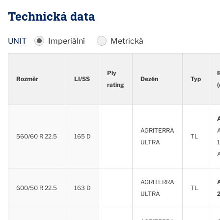
Technická data
UNIT
Imperiální
Metrická
Ply
Rozměr
LI/SS
Dezén
Typ
rating
(
Rozměr
LI/SS
Ply
Dezén
Typ
rating
(
AGRITERRA
560/60 R 22.5
165 D
TL
ULTRA
AGRITERRA
600/50 R 22.5
163 D
TL
ULTRA