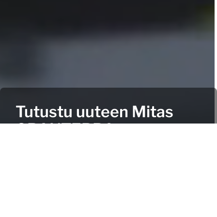
Tutustu uuteen Mitas
GRANTERRA -
renkaaseen. Voima,
johon voit luottaa.
Lue lisää