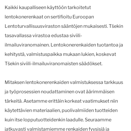
Kaikki kaupalliseen käyttöön tarkoitetut
lentokonerenkaat on sertifioitu Euroopan
Lentoturvallisuusviraston sääntöjen mukaisesti. Tšekin
tasavallassa virastoa edustaa siviili-
ilmailuviranomainen. Lentokonerenkaiden tuotantoa ja
kehitystä, valmistuspaikka mukaan lukien, koskevat
Tšekin siviili-ilmailuviranomaisten säädökset.
Mitaksen lentokonerenkaiden valmistuksessa tarkkuus
ja työprosessien noudattaminen ovat äärimmäisen
tärkeitä. Asetamme erittäin korkeat vaatimukset niin
käytettävien materiaalien, puolivalmiiden tuotteiden
kuin itse lopputuotteidenkin laadulle. Seuraamme
jatkuvasti valmistamiemme renkaiden fyysisiä ja