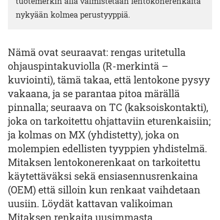
tuotemerkin alla valmistetaan lentokonerenkaita
nykyään kolmea perustyyppiä.
Nämä ovat seuraavat: rengas uritetulla
ohjauspintakuviolla (R-merkintä –
kuviointi), tämä takaa, että lentokone pysyy
vakaana, ja se parantaa pitoa märällä
pinnalla; seuraava on TC (kaksoiskontakti),
joka on tarkoitettu ohjattaviin eturenkaisiin;
ja kolmas on MX (yhdistetty), joka on
molempien edellisten tyyppien yhdistelmä.
Mitaksen lentokonerenkaat on tarkoitettu
käytettäväksi sekä ensiasennusrenkaina
(OEM) että silloin kun renkaat vaihdetaan
uusiin. Löydät kattavan valikoiman
Mitaksen renkaita uusimmasta