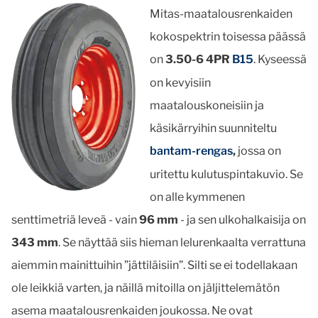
Mitas-maatalousrenkaiden
kokospektrin toisessa päässä
on
3.50-6 4PR
B15
. Kyseessä
on kevyisiin
maatalouskoneisiin ja
käsikärryihin suunniteltu
bantam-rengas
,
jossa on
uritettu kulutuspintakuvio. Se
on alle kymmenen
senttimetriä leveä - vain
96 mm
- ja sen ulkohalkaisija on
343 mm
. Se näyttää siis hieman lelurenkaalta verrattuna
aiemmin mainittuihin ”jättiläisiin”. Silti se ei todellakaan
ole leikkiä varten, ja näillä mitoilla on jäljittelemätön
asema maatalousrenkaiden joukossa. Ne ovat