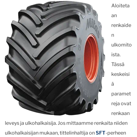
Aloiteta
an
renkaide
n
ulkomito
ista.
Tässä
keskeisi
ä
paramet
reja ovat
renkaan
leveys ja ulkohalkaisija. Jos mittaamme renkaita niiden
ulkohalkaisijan mukaan, tittelinhaltija on
SFT
-perheen