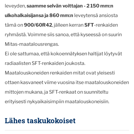
leveyden,
saamme selvän voittajan - 2 150 mm:n
ulkohalkaisijansa ja 860 mm:n
leveytensä ansiosta
tämä on
900/60R42
, jälleen kerran
SFT
-renkaiden
ryhmästä. Voimme siis sanoa, että kyseessä on suurin
Mitas-maatalousrengas.
Ei ole sattumaa, että kokoennätyksen haltijat löytyvät
radiaalisten SFT-renkaiden joukosta.
Maatalouskoneiden renkaiden mitat ovat yleisesti
ottaen kasvaneet viime vuosina itse maatalouskoneiden
mittojen mukana, ja SFT-renkaat on suunniteltu
erityisesti nykyaikaisimpiin maatalouskoneisiin.
Lähes taskukokoiset