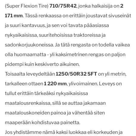
(Super Flexion Tire)
710/75R42
, jonka halkaisija on
2
171 mm
. Tässä renkaassa on erittäin joustavat sivuseinät
ja suuri kantavuus, ja sen voi tavata pääasiassa
nykyaikaisissa, suuritehoisissa traktoreissa ja
sadonkorjuukoneissa. Ja tätä rengasta on todella vaikea
olla huomaamatta - yli kaksimetrinen rengas on paljon
pidempi kuin keskiverto aikuinen.
Toisaalta leveydeltään
1250/50R32 SFT
on yli metrin,
tarkalleen ottaen
1 220 mm
, ylivoimainen. Leveys on
tullut erittäin tärkeäksi nykyaikaisissa
maatalousrenkaissa, sillä se auttaa jakamaan
maatalouskoneiden painoa ja vähentää siten
maaperään kohdistuvaa painetta.
Jos yhdistämme nämä kaksi luokkaa eli korkeuden ja