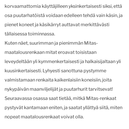
korvaamattomia käyttäjilleen yksinkertaisesti siksi, että
osa puutarhatöistä voidaan edelleen tehdä vain käsin, ja
pienet koneet ja käsikärryt auttavat merkittävästi
tällaisessa toiminnassa.
Kuten näet, suurimman ja pienimmän Mitas-
maatalousrenkaan mitat eroavat toisistaan
leveydeltään yli kymmenkertaisesti ja halkaisijaltaan yli
kuusinkertaisesti. Lyhyesti sanottuna pystymme
valmistamaan renkaita kaikenlaisiin koneisiin, joita
nykypäivän maanviljelijät ja puutarhurit tarvitsevat!
Seuraavassa osassa saat tietää, mitkä Mitas-renkaat
pystyvät kantamaan eniten, ja saatat yllättyä siitä, miten
nopeat maatalousrenkaat voivat olla.