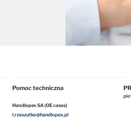
Pomoc techniczna
PR
pi
Handlopex SA (OE cases)
l.rzeszutko@handlopex.pl