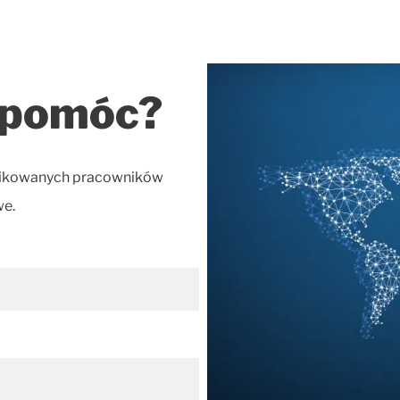
 pomóc?
lifikowanych pracowników
we.