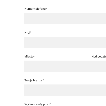
Numer telefonu*
Kraj*
Miasto*
Kod poczt
Twoja branża *
Wybierz swój profil*