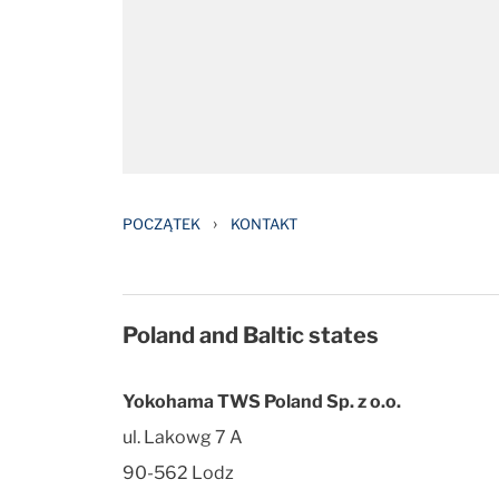
›
POCZĄTEK
KONTAKT
Poland and Baltic states
Yokohama TWS Poland Sp. z o.o.
ul. Lakowg 7 A
90-562 Lodz