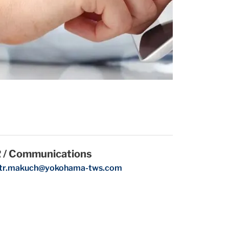
 / Communications
otr.makuch@yokohama-tws.com