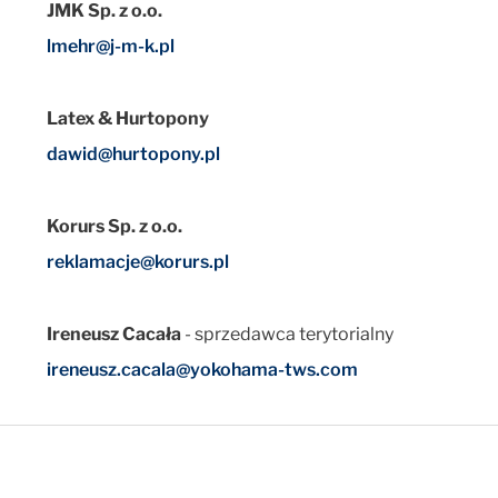
JMK Sp. z o.o.
lmehr@j-m-k.pl
Latex & Hurtopony
dawid@hurtopony.pl
Korurs Sp. z o.o.
reklamacje@korurs.pl
Ireneusz Cacała
- sprzedawca terytorialny
ireneusz.cacala@yokohama-tws.com