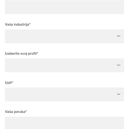
Vaša industrija*
Izaberite svoj profil*
Upit*
Vaša poruka*