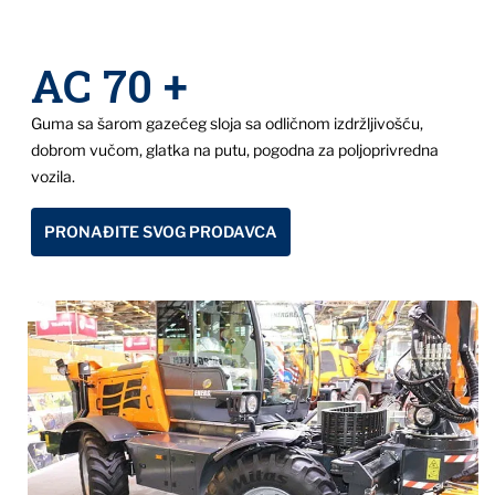
AC 70 +
Guma sa šarom gazećeg sloja sa odličnom izdržljivošću,
dobrom vučom, glatka na putu, pogodna za poljoprivredna
vozila.
PRONAĐITE SVOG PRODAVCA