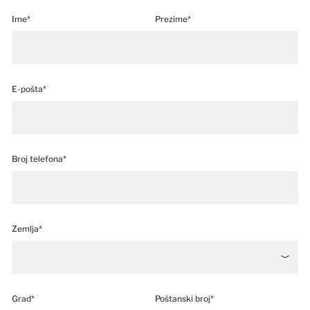
Ime*
Prezime*
E-pošta*
Broj telefona*
Zemlja*
Grad*
Poštanski broj*