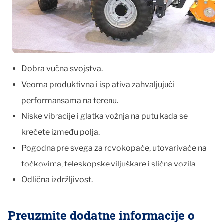
Dobra vučna svojstva.
Veoma produktivna i isplativa zahvaljujući
performansama na terenu.
Niske vibracije i glatka vožnja na putu kada se
krećete između polja.
Pogodna pre svega za rovokopače, utovarivače na
točkovima, teleskopske viljuškare i slična vozila.
Odlična izdržljivost.
Preuzmite dodatne informacije o