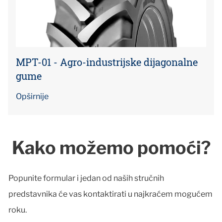
MPT-01 - Agro-industrijske dijagonalne
gume
Opširnije
Kako možemo pomoći?
Popunite formular i jedan od naših stručnih
predstavnika će vas kontaktirati u najkraćem mogućem
roku.