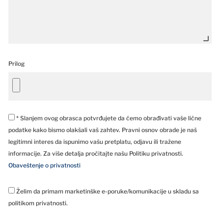
Prilog
* Slanjem ovog obrasca potvrđujete da ćemo obrađivati vaše lične
podatke kako bismo olakšali vaš zahtev. Pravni osnov obrade je naš
legitimni interes da ispunimo vašu pretplatu, odjavu ili tražene
informacije. Za više detalja pročitajte našu Politiku privatnosti.
Obaveštenje o privatnosti
Želim da primam marketinške e-poruke/komunikacije u skladu sa
politikom privatnosti.