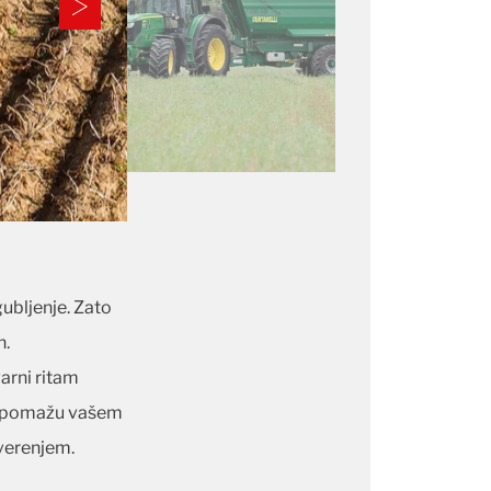
ubljenje. Zato
n.
arni ritam
a, pomažu vašem
overenjem.