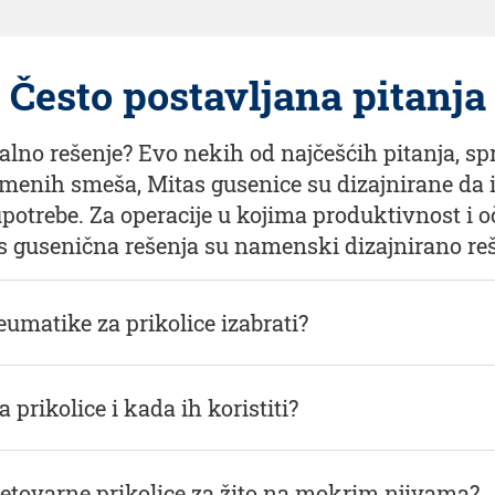
Često postavljana pitanja
ealno rešenje? Evo nekih od najčešćih pitanja, s
menih smeša, Mitas gusenice su dizajnirane da i
potrebe. Za operacije u kojima produktivnost i o
s gusenična rešenja su namenski dizajnirano reš
neumatike za prikolice izabrati?
 prikolice i kada ih koristiti?
pretovarne prikolice za žito na mokrim njivama?