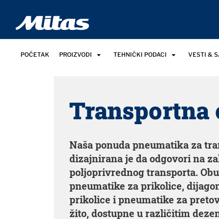
POČETAK
PROIZVODI
TEHNIČKI PODACI
VESTI & 
Transportna
Naša ponuda pneumatika za tr
dizajnirana je da odgovori na z
poljoprivrednog transporta. Obu
pneumatike za prikolice, dijag
prikolice i pneumatike za pretov
žito, dostupne u različitim deze