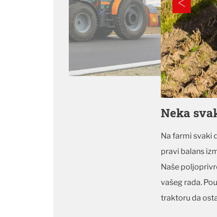
Neka svaki
Na farmi svaki 
pravi balans iz
Naše poljopriv
vašeg rada. Pou
traktoru da ost