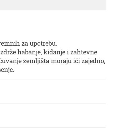
premnih za upotrebu.
zdrže habanje, kidanje i zahtevne
čuvanje zemljišta moraju ići zajedno,
enje.