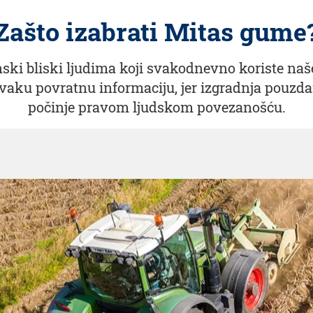
Zašto izabrati Mitas gume
nski bliski ljudima koji svakodnevno koriste n
vaku povratnu informaciju, jer izgradnja pouzda
počinje pravom ljudskom povezanošću.