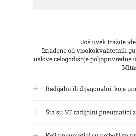
Još uvek tražite id
Izrađene od visokokvalitetnih gu
uslove celogodišnje poljoprivredne u
Mita
Radijalni ili dijagonalni: koje p
Šta su ST radijalni pneumatici za
Koji pneumatici su najbolji za 