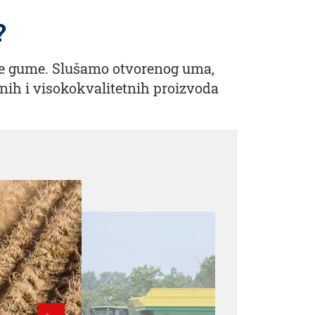
?
aše gume. Slušamo otvorenog uma,
nih i visokokvalitetnih proizvoda