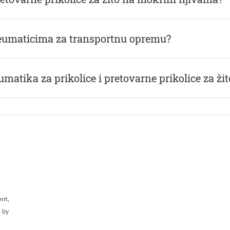
 pneumaticima za transportnu opremu?
matika za prikolice i pretovarne prikolice za žit
ent,
 by