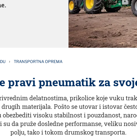
ne.
›
EDU
TRANSPORTNA OPREMA
e pravi pneumatik za svoj
rivrednim delatnostima, prikolice koje vuku trakt
 drugih materijala. Pošto se utovar i istovar čes
 obezbediti visoku stabilnost i pouzdanost, nar
i su da pruže dosledne performanse, veliku nosi
polju, tako i tokom drumskog transporta.