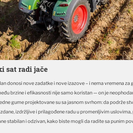
 sat radi jače
dan donosi nove zadatke i nove izazove – i nema vremena za g
među brzine i efikasnosti nije samo koristan — on je neophoda
redne gume projektovane su sa jasnom svrhom: da podrže stv
zdane, izdržljive i prilagođene radu u promenljivim uslovim
ane stabilan i odzivan, kako biste mogli da radite sa punim p