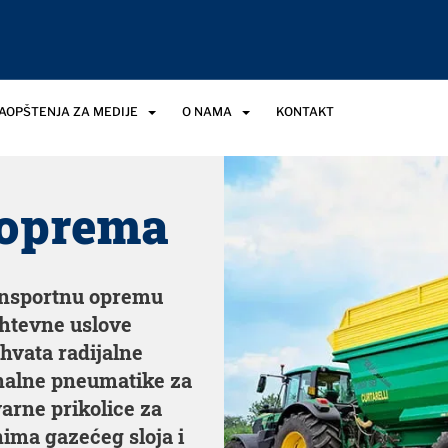
SAOPŠTENJA ZA MEDIJE
O NAMA
KONTAKT
 oprema
ansportnu opremu
ahtevne uslove
hvata radijalne
onalne pneumatike za
arne prikolice za
nima gazećeg sloja i