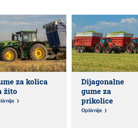
ume za kolica
Dijagonalne
a žito
gume za
prikolice
širnije
Opširnije