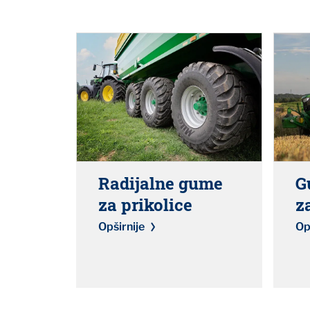
Radijalne gume
G
za prikolice
z
Opširnije
Op