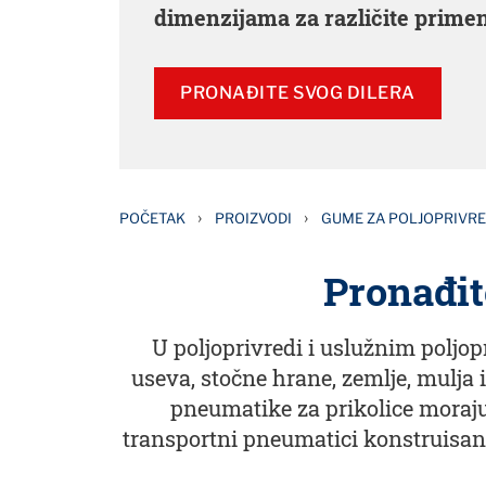
dimenzijama za različite prime
PRONAĐITE SVOG DILERA
›
›
POČETAK
PROIZVODI
GUME ZA POLJOPRIVR
Pronađit
U poljoprivredi i uslužnim poljop
useva, stočne hrane, zemlje, mulja i
pneumatike za prikolice moraju
transportni pneumatici konstruisan