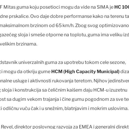
F Mitas guma koju posetioci mogu da vide na SIMA je
HC 10
ne prskalice. Ovo daje dobre performanse kako na terenu ta
 maksimalnom brzinom od 65 km/h. Zbog svog optimizovan
gazećeg sloja i smeše otporne na toplotu, guma ima veliku izd
i velikim brzinama.
dstavnik univerzalnih guma za upotrebu tokom cele sezone,
ci mogu da otkriju gume
HCM (High Capacity Municipal)
diza
alne usluge i aktivnosti rukovanja teretom. Njihov jedinstven
 sloja i konstrukcija sa čeličnim kaišem daju HCM-u izuzetnu
vost sa dugim vekom trajanja i čine gumu pogodnom za sve te
́i odličnu vuču čak i u snežnim, blatnjavim i mokrim uslovima.
Revel, direktor poslovnog razvoja za EMEA i generalni direk