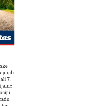
pske
ajnijih
li 7,
ijalne
aciju
radu.
itas