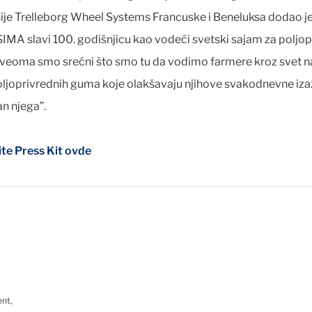
je Trelleborg Wheel Systems Francuske i Beneluksa dodao je
IMA slavi 100. godišnjicu kao vodeći svetski sajam za poljop
i veoma smo srećni što smo tu da vodimo farmere kroz svet na
oljoprivrednih guma koje olakšavaju njihove svakodnevne iz
an njega”.
te Press Kit ovde
ent,