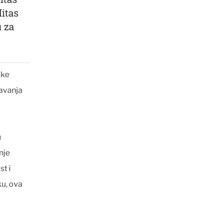
Mitas
 za
oke
vavanja
u
nje
t i
ku, ova