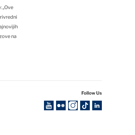
: „Ove
rivredni
jnovijih
azove na
Follow Us