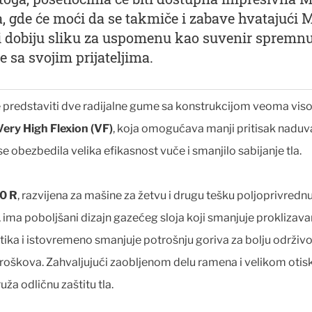
a, gde će moći da se takmiče i zabave hvatajući 
 dobiju sliku za uspomenu kao suvenir spremnu
je sa svojim prijateljima.
e predstaviti dve radijalne gume sa konstrukcijom veoma vis
Very High Flexion (VF)
, koja omogućava manji pritisak nadu
se obezbedila velika efikasnost vuče i smanjilo sabijanje tla.
0 R
, razvijena za mašine za žetvu i drugu tešku poljoprivredn
ima poboljšani dizajn gazećeg sloja koji smanjuje proklizava
ka i istovremeno smanjuje potrošnju goriva za bolju održivos
roškova. Zahvaljujući zaobljenom delu ramena i velikom otis
ža odličnu zaštitu tla.