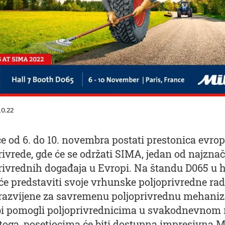
10.22
će od 6. do 10. novembra postati prestonica evro
rivrede, gde će se održati SIMA, jedan od najznač
rivrednih događaja u Evropi. Na štandu D065 u ha
će predstaviti svoje vrhunske poljoprivredne rad
azvijene za savremenu poljoprivrednu mehaniz
i pomogli poljoprivrednicima u svakodnevnom 
toga, posetiocima će biti dostupna impresivna M