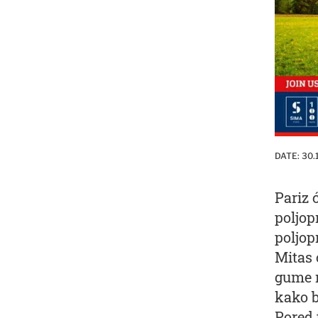
DATE:
30.
Pariz 
poljop
poljop
Mitas 
gume r
kako b
Pored 