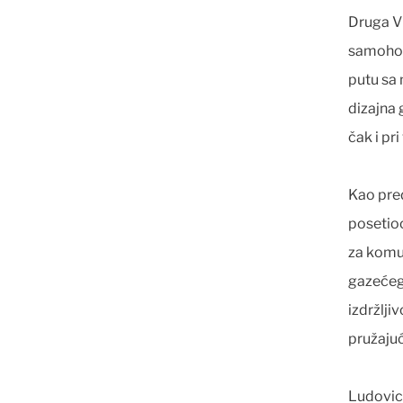
Druga V
samohod
putu sa
dizajna 
čak i pr
Kao pre
posetio
za komun
gazećeg
izdržlji
pružajuc
Ludovic 