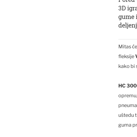
3D igr
gume i
deljen
Mitas ć
fleksije
kako bi 
HC 300
opremu, 
pneumati
uštedu t
guma pru