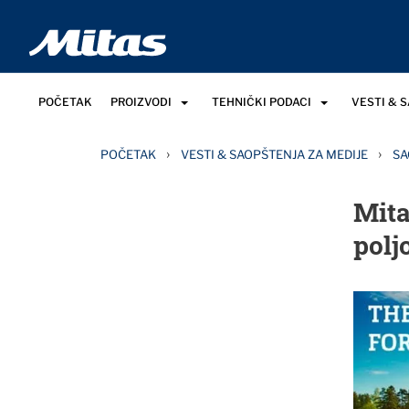
POČETAK
PROIZVODI
TEHNIČKI PODACI
VESTI & 
›
›
POČETAK
VESTI & SAOPŠTENJA ZA MEDIJE
SA
Mita
polj