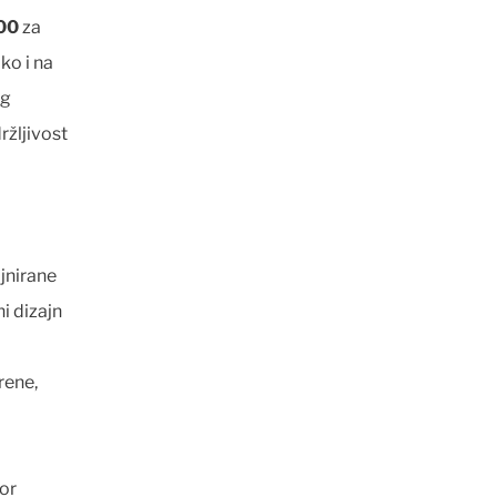
00
za
ko i na
og
ržljivost
jnirane
i dizajn
rene,
tor