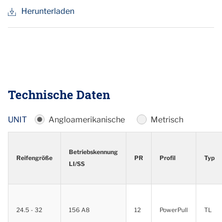
Herunterladen
Technische Daten
UNIT
Angloamerikanische
Metrisch
Betriebskennung
Reifengröße
PR
Profil
Typ
LI/SS
Reifengröße
Betriebskennung
PR
Profil
Typ
LI/SS
24.5 - 32
156 A8
12
PowerPull
TL