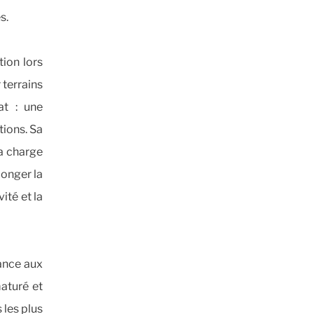
s.
ion lors
 terrains
at : une
tions. Sa
la charge
longer la
ité et la
tance aux
aturé et
les plus