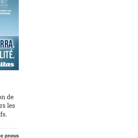
on de
rs les
fs.
de pneus