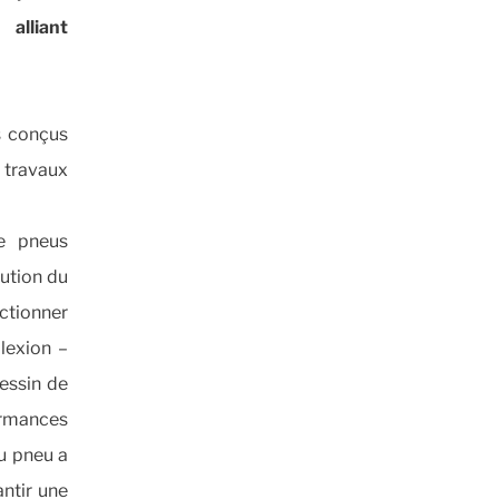
alliant
s conçus
x travaux
de pneus
ution du
nctionner
lexion –
essin de
ormances
u pneu a
antir une