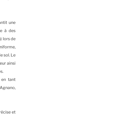
ntit une
ce à des
) lors de
niforme,
e sol. Le
eur ainsi
s.
 en tant
D'Agnano,
récise et