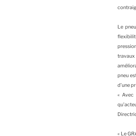
contrai
Le pneu
flexibi
pression
travaux
améliora
pneu est
d’une pr
« Avec 
qu’acteu
Directr
« Le GRA