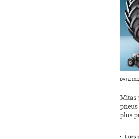
DATE:
10.
Mitas 
pneus 
plus p
Lors 