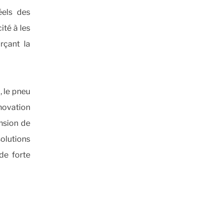
éels des
ité à les
rçant la
, le pneu
novation
nsion de
olutions
de forte