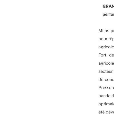
GRAN
perfor
Mitas p
pour rép
agricoles
Fort de
agricol
secteur,
de conc
Pressur
bande d
optimal
été déve