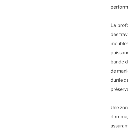
perform
La prof
des trav
meubles
puissanc
bande de
de maniè
durée de
préserva
Une zone
dommage
assuran