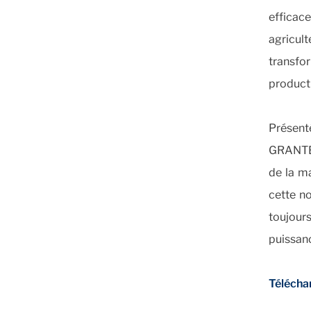
efficac
agricult
transfo
producti
Présenté
GRANTER
de la m
cette n
toujour
puissan
Téléchar