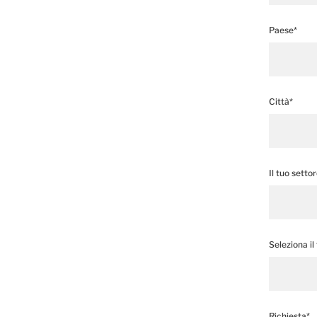
Paese*
Città*
Il tuo setto
Seleziona il
Richiesta*