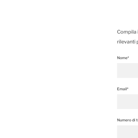
Compila i
rilevanti 
Nome*
Email*
Numero di t