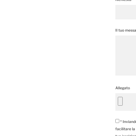
Il tuo mess
Allegato
* Inviand
facilitare l