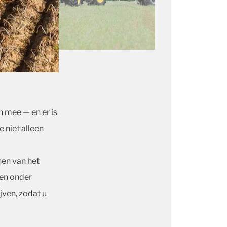
h mee — en er is
e niet alleen
nen van het
en onder
jven, zodat u