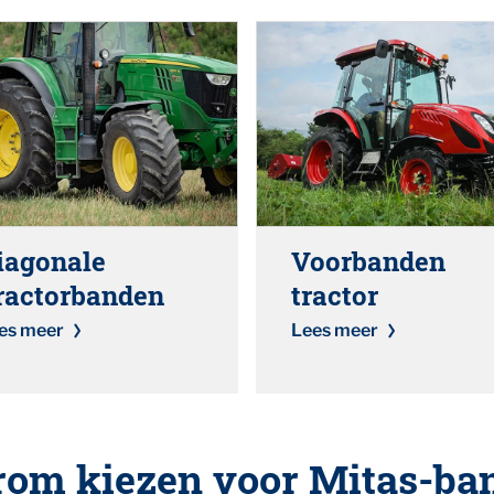
iagonale
Voorbanden
ractorbanden
tractor
es meer
Lees meer
om kiezen voor Mitas-ba