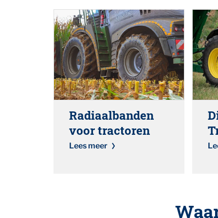
Radiaalbanden
D
voor tractoren
T
Lees meer
Le
Waar