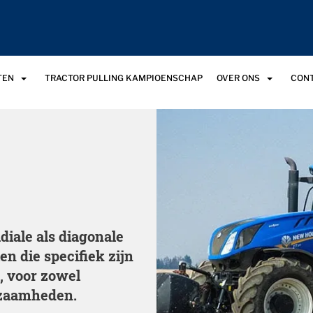
TEN
TRACTOR PULLING KAMPIOENSCHAP
OVER ONS
CON
iale als diagonale
en die specifiek zijn
, voor zowel
kzaamheden.