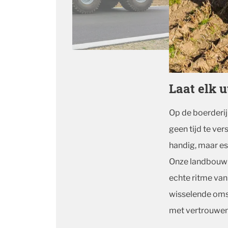
Laat elk 
Op de boerderij
geen tijd te ver
handig, maar es
Onze landbouwb
echte ritme va
wisselende omst
met vertrouwen 