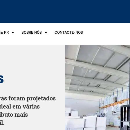
 & PR
SOBRE NÒS
CONTACTE-NOS
s
as foram projetados
deal em várias
ributo mais
l.