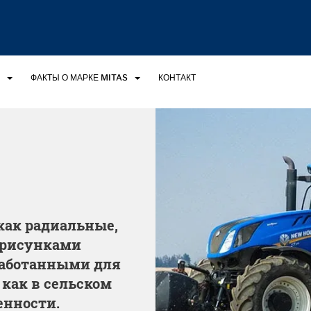
ФАКТЫ О МАРКЕ MITAS
КОНТАКТ
как радиальные,
 рисунками
работанными для
как в сельском
енности.