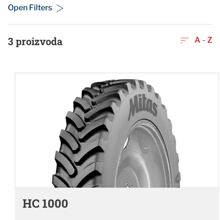
Open Filters
3
proizvoda
A - Z
HC 1000