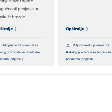
žanje staze i dobre
gućnosti penjanja pri
asku iz brazde.
širnije
Opširnije
Poljoprivredni pneumatici
Poljoprivredni pneumatici
alog proizvoda sa tehničkim
Katalog proizvoda sa tehničkim
acima (engleski)
podacima (engleski)