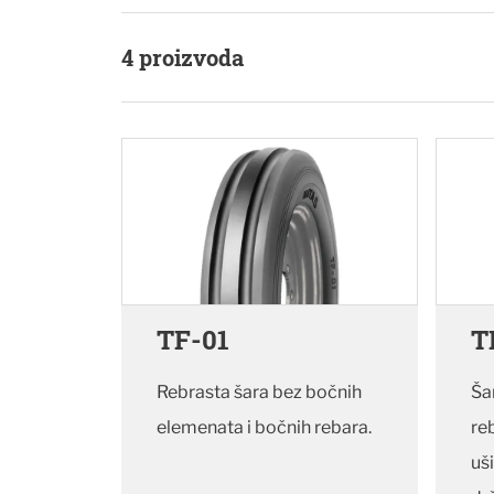
4
proizvoda
TF-01
T
Rebrasta šara bez bočnih
Ša
elemenata i bočnih rebara.
re
uš