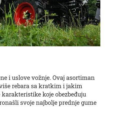
ne i uslove vožnje. Ovaj asortiman
 više rebara sa kratkim i jakim
e karakteristike koje obezbeđuju
pronašli svoje najbolje prednje gume