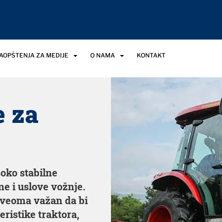
SAOPŠTENJA ZA MEDIJE
O NAMA
KONTAKT
e za
oko stabilne
e i uslove vožnje.
 veoma važan da bi
ristike traktora,