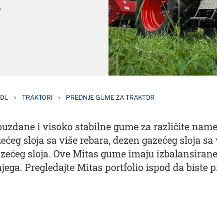
.
›
›
EDU
TRAKTORI
PREDNJE GUME ZA TRAKTOR
uzdane i visoko stabilne gume za različite name
́eg sloja sa više rebara, dezen gazećeg sloja sa
azećeg sloja. Ove Mitas gume imaju izbalansiran
njega. Pregledajte Mitas portfolio ispod da biste 