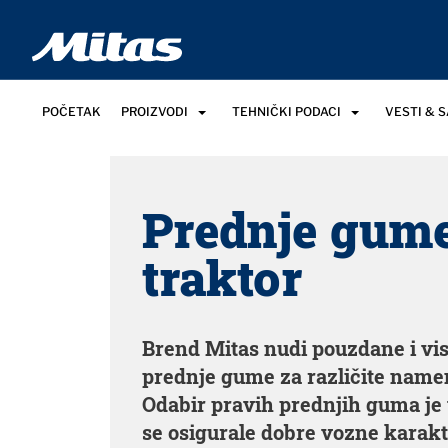
POČETAK
PROIZVODI
TEHNIČKI PODACI
VESTI & 
Prednje gum
traktor
Brend Mitas nudi pouzdane i vis
prednje gume za različite namen
Odabir pravih prednjih guma je
se osigurale dobre vozne karakte