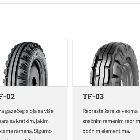
F-02
TF-03
ra gazećeg sloja sa više
Rebrasta šara sa veoma
bara sa kratkim, jakim
snažnim ramenim rebrim
icama ramena. Sigurno
bočnim elementima.