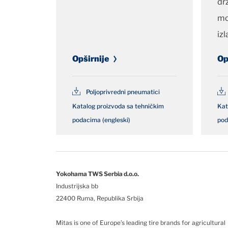
dr
mo
izl
Opširnije
Op
Poljoprivredni pneumatici
Katalog proizvoda sa tehničkim
Kat
podacima (engleski)
pod
Yokohama TWS Serbia d.o.o.
Industrijska bb
22400 Ruma, Republika Srbija
Mitas is one of Europe’s leading tire brands for agricultural