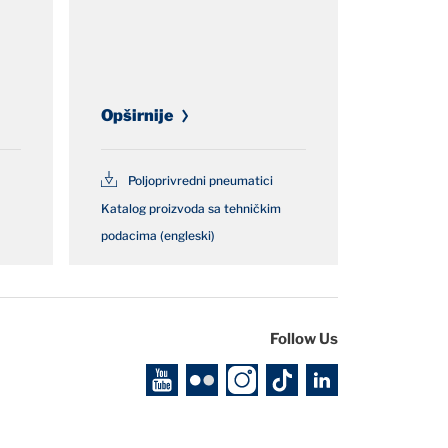
Opširnije
Poljoprivredni pneumatici
Katalog proizvoda sa tehničkim
podacima (engleski)
Follow Us