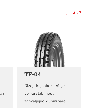
A - Z
TF-04
Dizajn koji obezbeđuje
a i
veliku stabilnost
zahvaljujući dubini šare.