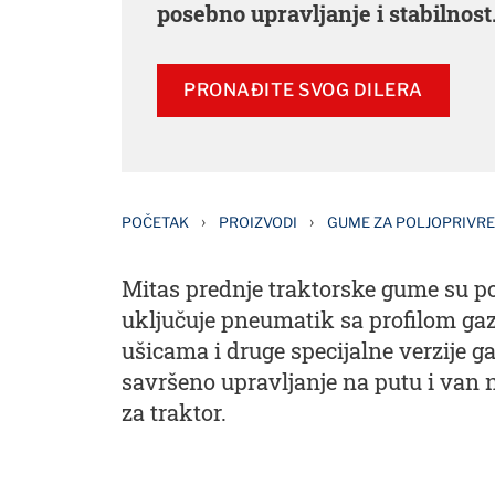
posebno upravljanje i stabilnost
PRONAĐITE SVOG DILERA
›
›
POČETAK
PROIZVODI
GUME ZA POLJOPRIVR
Mitas prednje traktorske gume su po
uključuje pneumatik sa profilom gazec
ušicama i druge specijalne verzije g
savršeno upravljanje na putu i ​​van 
za traktor.