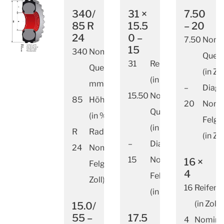
340/
31 ×
7.50
85 R
15.5
– 20
24
0 –
7.50
Nomi
15
340
Nominale
Quers
31
Reifendurchmesser
Querschnittsbreite (in
(in Zol
(in Zoll)
mm)
–
Diag
15.50
Nominale
85
Höhen-/Breitenverhältnis
20
Nomi
Querschnittsbreite
(in %)
Felg
(in Zoll)
R
Radialbauweise
(in Zol
–
Diagonalbauweise
24
Nominaler
15
Nominaler
16 ×
Felgendurchmesser (in
4
Felgendurchmesser
Zoll)
16
Reifen
(in Zoll)
(in Zoll)
15.0/
55 –
17.5
4
Nomina