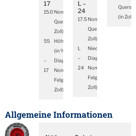
17
L –
Quersch
24
15.0
Nominale
(in Zoll)
17.5
Nominale
Querschnittsbreite (in
Querschnittsbreite (i
Zoll)
Zoll)
55
Höhen-/Breitenverhältnis
L
Niederquerschnittrei
(in %)
–
Diagonalbauweise
–
Diagonalbauweise
24
Nominaler
17
Nominaler
Felgendurchmesser (
Felgendurchmesser (in
Zoll)
Zoll)
Allgemeine Informationen