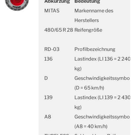
Abkürzung
Bedeutung
MITAS
Markenname des
Herstellers
480/65 R 28
Reifengröße
RD-03
Profilbezeichnung
136
Lastindex (LI 136 = 2 240
kg)
D
Geschwindigkeitssymbol
(D = 65 km/h)
139
Lastindex (LI 139 = 2 430
kg)
A8
Geschwindigkeitssymbol
(A8 = 40 km/h)